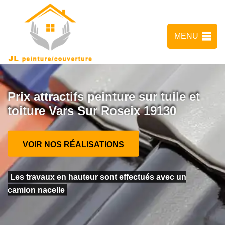
MENU
Prix attractifs peinture sur tuile et
toiture Vars Sur Roseix 19130
VOIR NOS RÉALISATIONS
Les travaux en hauteur sont effectués avec un
camion nacelle