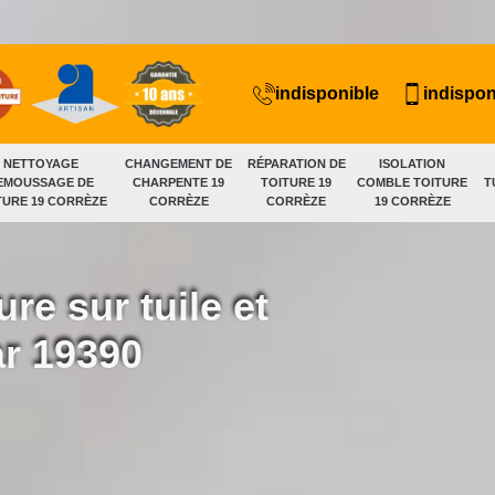
indisponible
indispon
NETTOYAGE
CHANGEMENT DE
RÉPARATION DE
ISOLATION
EMOUSSAGE DE
CHARPENTE 19
TOITURE 19
COMBLE TOITURE
T
TURE 19 CORRÈZE
CORRÈZE
CORRÈZE
19 CORRÈZE
ure sur tuile et
ar 19390