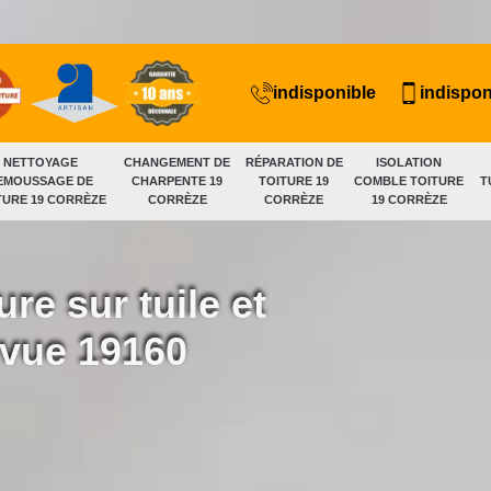
indisponible
indispon
NETTOYAGE
CHANGEMENT DE
RÉPARATION DE
ISOLATION
EMOUSSAGE DE
CHARPENTE 19
TOITURE 19
COMBLE TOITURE
T
TURE 19 CORRÈZE
CORRÈZE
CORRÈZE
19 CORRÈZE
ure sur tuile et
evue 19160