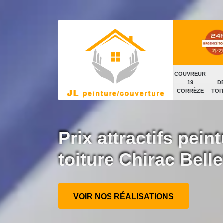
COUVREUR
19
D
CORRÈZE
TOI
Prix attractifs peint
toiture Chirac Bell
VOIR NOS RÉALISATIONS