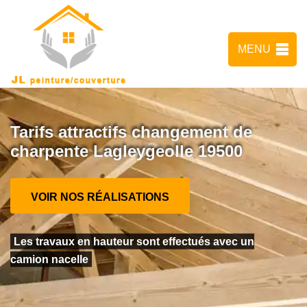
MENU
Tarifs attractifs changement de
charpente Lagleygeolle 19500
VOIR NOS RÉALISATIONS
Les travaux en hauteur sont effectués avec un
camion nacelle