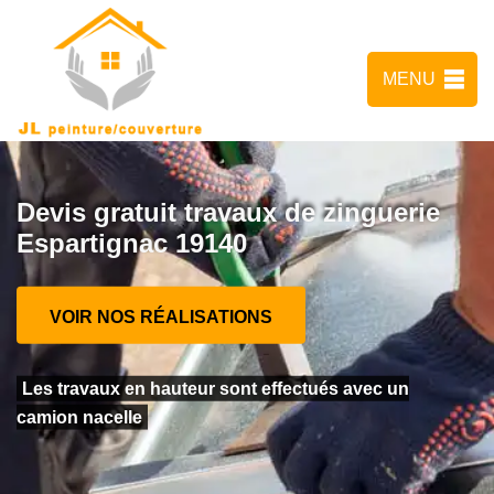
MENU
Devis gratuit travaux de zinguerie
Espartignac 19140
VOIR NOS RÉALISATIONS
Les travaux en hauteur sont effectués avec un
camion nacelle