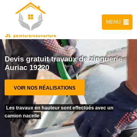
MENU
Devis gratuit travaux de zinguerie
Auriac 19220
VOIR NOS RÉALISATIONS
Les travaux en hauteur sont effectués avec un
camion nacelle