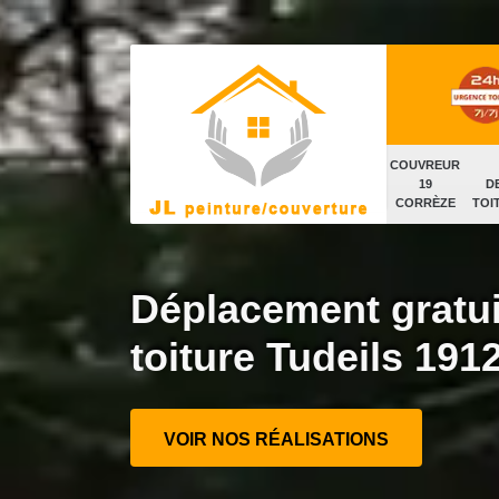
COUVREUR
19
D
CORRÈZE
TOI
Déplacement gratui
toiture Tudeils 191
VOIR NOS RÉALISATIONS