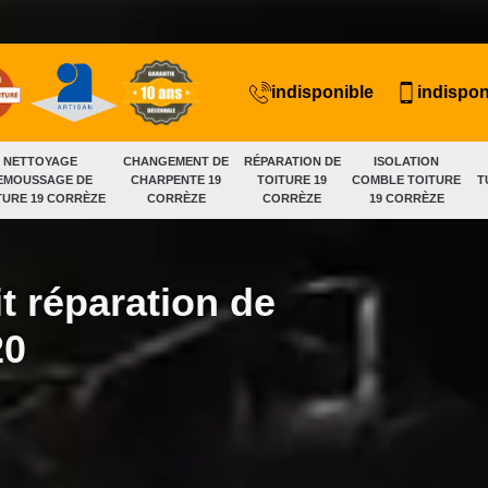
indisponible
indispon
NETTOYAGE
CHANGEMENT DE
RÉPARATION DE
ISOLATION
EMOUSSAGE DE
CHARPENTE 19
TOITURE 19
COMBLE TOITURE
T
TURE 19 CORRÈZE
CORRÈZE
CORRÈZE
19 CORRÈZE
t réparation de
20