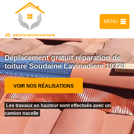
MENU
Déplacement gratuit réparation de
toiture Soudaine Lavinadiere 19370
VOIR NOS RÉALISATIONS
Les travaux en hauteur sont effectués avec un
camion nacelle