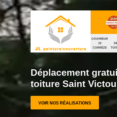
COUVREUR
19
D
CORRÈZE
TOI
Déplacement gratui
toiture Saint Victo
VOIR NOS RÉALISATIONS