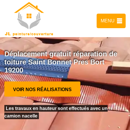
MENU
Déplacement gratuit réparation de
toiture Saint Bonnet Pres Bort
19200
VOIR NOS RÉALISATIONS
Les travaux en hauteur sont effectués avec un
camion nacelle