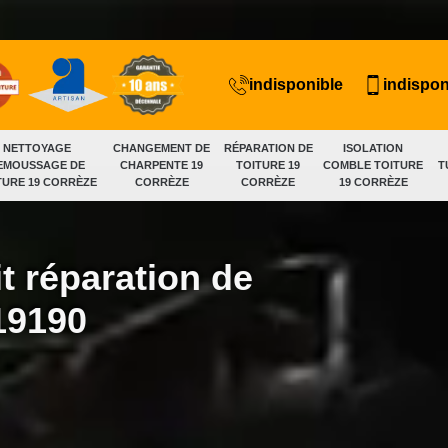
indisponible
indispon
NETTOYAGE
CHANGEMENT DE
RÉPARATION DE
ISOLATION
EMOUSSAGE DE
CHARPENTE 19
TOITURE 19
COMBLE TOITURE
T
TURE 19 CORRÈZE
CORRÈZE
CORRÈZE
19 CORRÈZE
t réparation de
19190