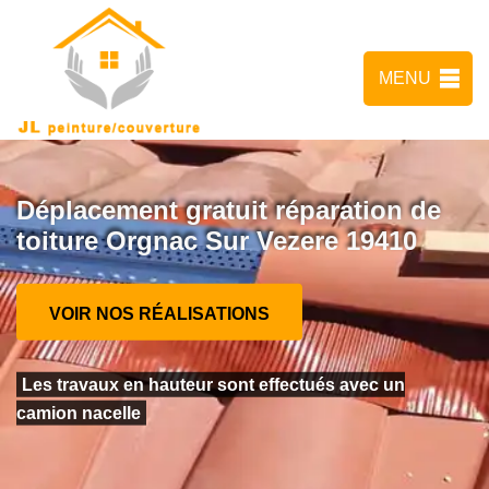
MENU
Déplacement gratuit réparation de
toiture Orgnac Sur Vezere 19410
VOIR NOS RÉALISATIONS
Les travaux en hauteur sont effectués avec un
camion nacelle