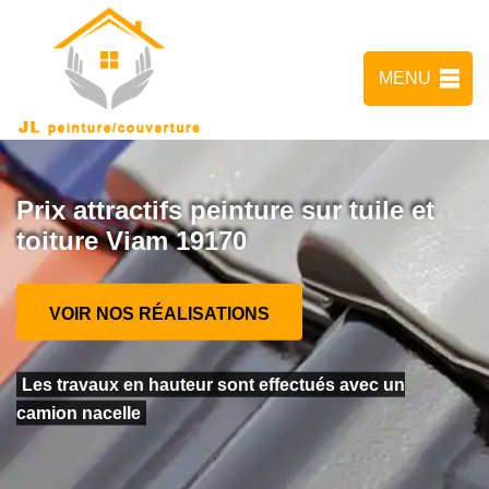
MENU
Prix attractifs peinture sur tuile et
toiture Viam 19170
VOIR NOS RÉALISATIONS
Les travaux en hauteur sont effectués avec un
camion nacelle