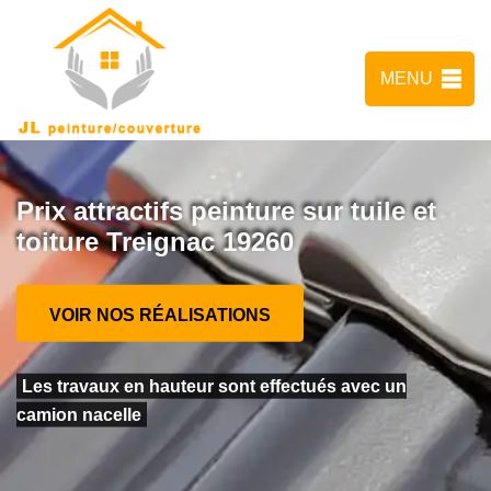
MENU
Prix attractifs peinture sur tuile et
toiture Treignac 19260
VOIR NOS RÉALISATIONS
Les travaux en hauteur sont effectués avec un
camion nacelle