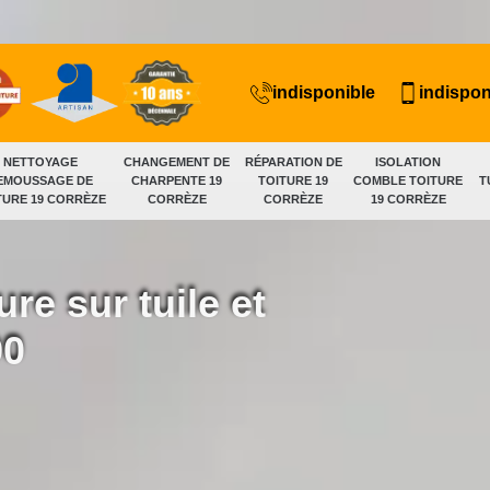
indisponible
indispon
NETTOYAGE
CHANGEMENT DE
RÉPARATION DE
ISOLATION
EMOUSSAGE DE
CHARPENTE 19
TOITURE 19
COMBLE TOITURE
T
TURE 19 CORRÈZE
CORRÈZE
CORRÈZE
19 CORRÈZE
ure sur tuile et
90