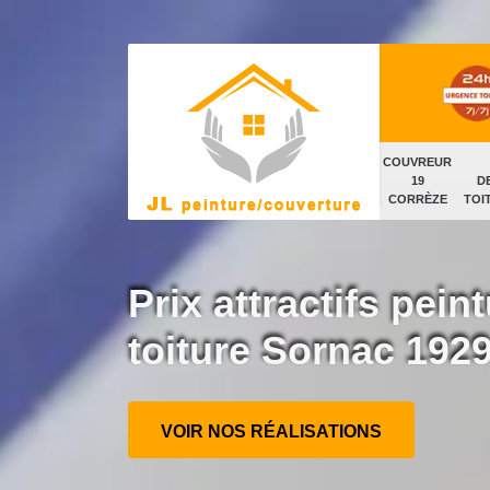
COUVREUR
19
D
CORRÈZE
TOI
Prix attractifs peint
toiture Sornac 192
VOIR NOS RÉALISATIONS