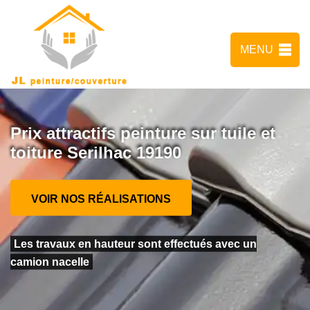
MENU
Prix attractifs peinture sur tuile et
toiture Serilhac 19190
VOIR NOS RÉALISATIONS
Les travaux en hauteur sont effectués avec un
camion nacelle