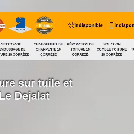
indisponible
indispon
NETTOYAGE
CHANGEMENT DE
RÉPARATION DE
ISOLATION
EMOUSSAGE DE
CHARPENTE 19
TOITURE 19
COMBLE TOITURE
T
TURE 19 CORRÈZE
CORRÈZE
CORRÈZE
19 CORRÈZE
ure sur tuile et
 Le Dejalat