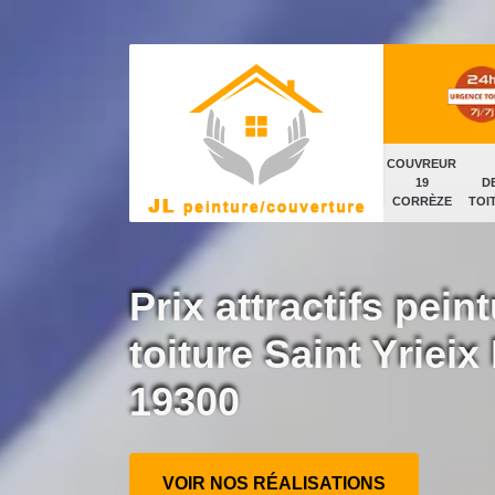
COUVREUR
19
D
CORRÈZE
TOI
Prix attractifs peint
toiture Saint Yrieix
19300
VOIR NOS RÉALISATIONS