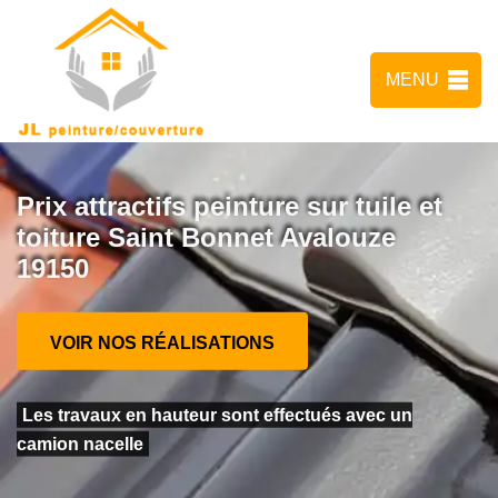
MENU
Prix attractifs peinture sur tuile et
toiture Saint Bonnet Avalouze
19150
VOIR NOS RÉALISATIONS
Les travaux en hauteur sont effectués avec un
camion nacelle