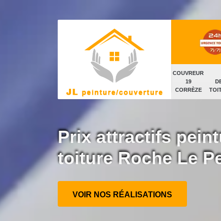
COUVREUR
19
D
CORRÈZE
TOI
Prix attractifs peint
toiture Roche Le P
VOIR NOS RÉALISATIONS