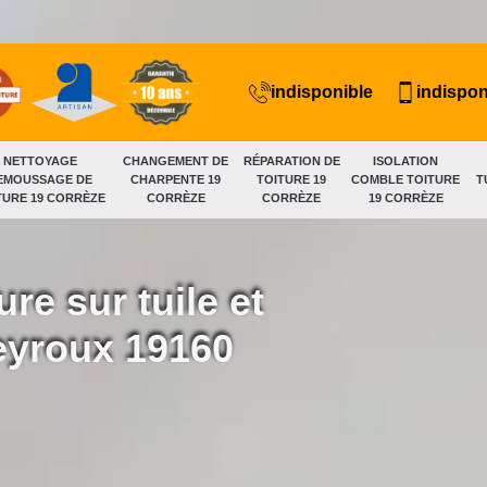
indisponible
indispon
NETTOYAGE
CHANGEMENT DE
RÉPARATION DE
ISOLATION
EMOUSSAGE DE
CHARPENTE 19
TOITURE 19
COMBLE TOITURE
T
TURE 19 CORRÈZE
CORRÈZE
CORRÈZE
19 CORRÈZE
ure sur tuile et
eyroux 19160