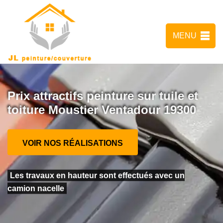
MENU
Prix attractifs peinture sur tuile et
toiture Moustier Ventadour 19300
VOIR NOS RÉALISATIONS
Les travaux en hauteur sont effectués avec un
camion nacelle