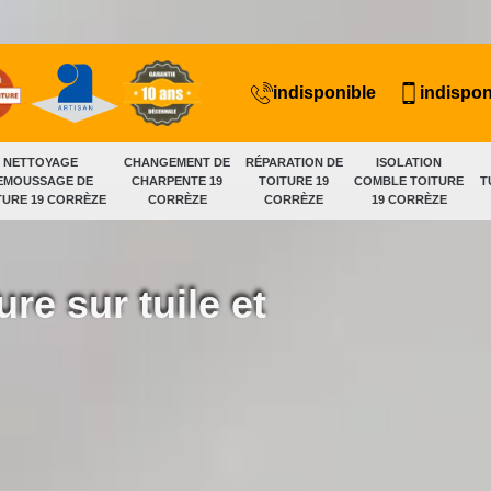
indisponible
indispon
NETTOYAGE
CHANGEMENT DE
RÉPARATION DE
ISOLATION
EMOUSSAGE DE
CHARPENTE 19
TOITURE 19
COMBLE TOITURE
T
TURE 19 CORRÈZE
CORRÈZE
CORRÈZE
19 CORRÈZE
ure sur tuile et