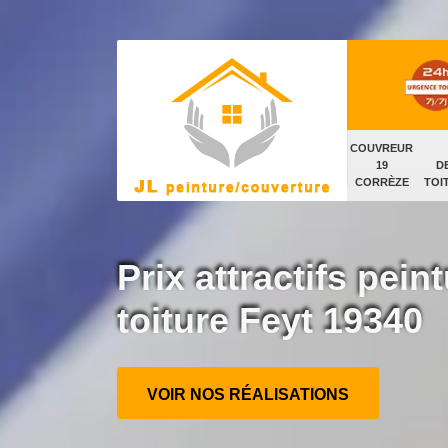
COUVREUR
19
D
CORRÈZE
TOI
Prix attractifs peint
toiture Feyt 19340
VOIR NOS RÉALISATIONS