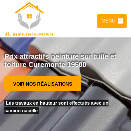
MENU
Prix attractifs peinture sur tuile et
toiture Curemonte 19500
VOIR NOS RÉALISATIONS
Les travaux en hauteur sont effectués avec un
camion nacelle