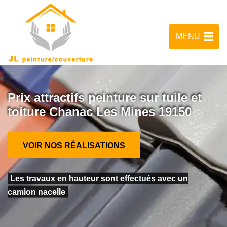
MENU
Prix attractifs peinture sur tuile et
toiture Chanac Les Mines 19150
VOIR NOS RÉALISATIONS
Les travaux en hauteur sont effectués avec un
camion nacelle