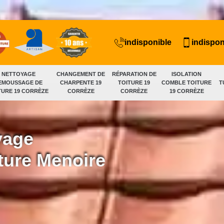
indisponible
indispon
NETTOYAGE
CHANGEMENT DE
RÉPARATION DE
ISOLATION
EMOUSSAGE DE
CHARPENTE 19
TOITURE 19
COMBLE TOITURE
T
TURE 19 CORRÈZE
CORRÈZE
CORRÈZE
19 CORRÈZE
yage
ture Menoire