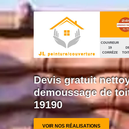
COUVREUR
19
D
CORRÈZE
TOI
Devis gratuit netto
demoussage de toi
19190
VOIR NOS RÉALISATIONS