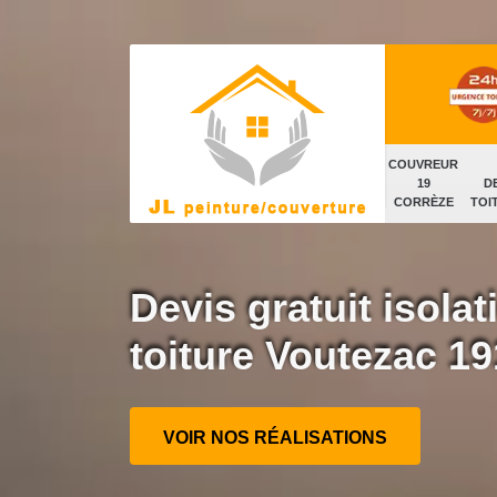
COUVREUR
19
D
CORRÈZE
TOI
Devis gratuit isola
toiture Voutezac 1
VOIR NOS RÉALISATIONS