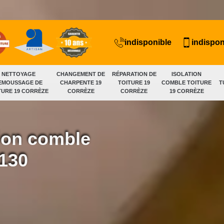
indisponible
indispon
NETTOYAGE
CHANGEMENT DE
RÉPARATION DE
ISOLATION
EMOUSSAGE DE
CHARPENTE 19
TOITURE 19
COMBLE TOITURE
T
TURE 19 CORRÈZE
CORRÈZE
CORRÈZE
19 CORRÈZE
tion comble
9130