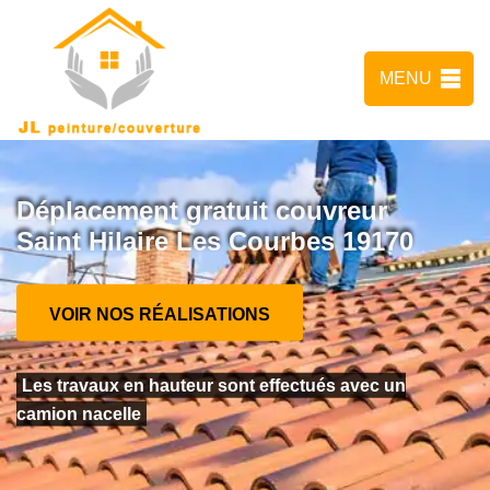
MENU
Déplacement gratuit couvreur
Saint Hilaire Les Courbes 19170
VOIR NOS RÉALISATIONS
Les travaux en hauteur sont effectués avec un
camion nacelle