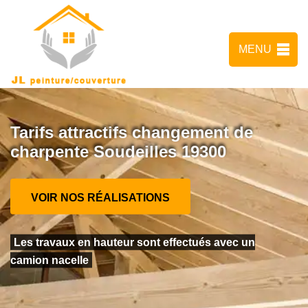
MENU
Tarifs attractifs changement de
charpente Soudeilles 19300
VOIR NOS RÉALISATIONS
Les travaux en hauteur sont effectués avec un
camion nacelle