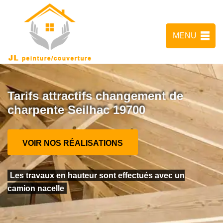
MENU
Tarifs attractifs changement de
charpente Seilhac 19700
VOIR NOS RÉALISATIONS
Les travaux en hauteur sont effectués avec un
camion nacelle