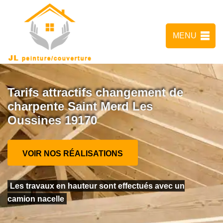
MENU
Tarifs attractifs changement de
charpente Saint Merd Les
Oussines 19170
VOIR NOS RÉALISATIONS
Les travaux en hauteur sont effectués avec un
camion nacelle