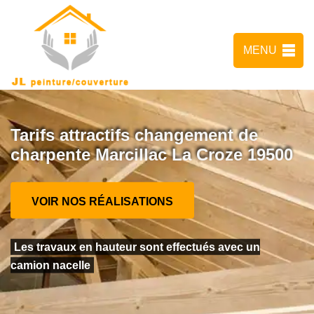
MENU
Tarifs attractifs changement de
charpente Marcillac La Croze 19500
VOIR NOS RÉALISATIONS
Les travaux en hauteur sont effectués avec un
camion nacelle