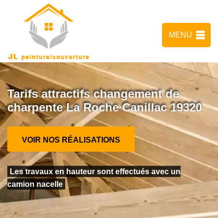
MENU
Tarifs attractifs changement de
charpente La Roche Canillac 19320
VOIR NOS RÉALISATIONS
Les travaux en hauteur sont effectués avec un
camion nacelle