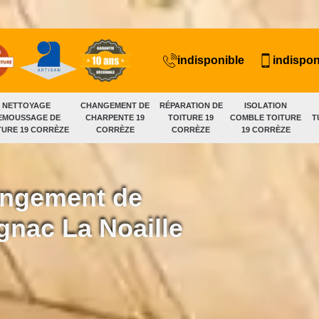
indisponible
indispon
NETTOYAGE
CHANGEMENT DE
RÉPARATION DE
ISOLATION
EMOUSSAGE DE
CHARPENTE 19
TOITURE 19
COMBLE TOITURE
T
TURE 19 CORRÈZE
CORRÈZE
CORRÈZE
19 CORRÈZE
hangement de
nac La Noaille