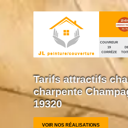
COUVREUR
19
D
CORRÈZE
TOI
Tarifs attractifs c
charpente Champag
19320
VOIR NOS RÉALISATIONS