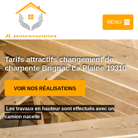
MENU
Tarifs attractifs changement de
charpente Brignac La Plaine 19310
VOIR NOS RÉALISATIONS
Les travaux en hauteur sont effectués avec un
camion nacelle